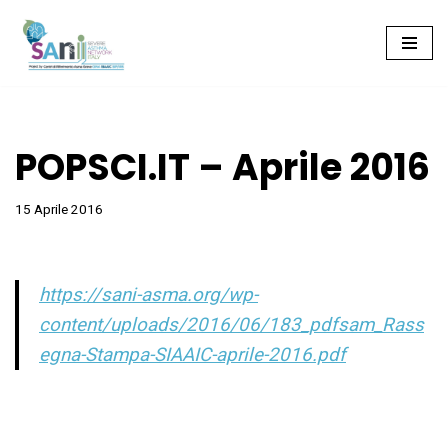
Vai
al
contenuto
POPSCI.IT – Aprile 2016
15 Aprile 2016
https://sani-asma.org/wp-
content/uploads/2016/06/183_pdfsam_Rass
egna-Stampa-SIAAIC-aprile-2016.pdf