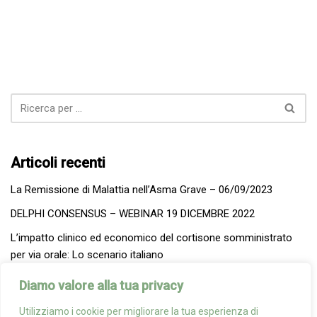
Articoli recenti
La Remissione di Malattia nell’Asma Grave – 06/09/2023
DELPHI CONSENSUS – WEBINAR 19 DICEMBRE 2022
L’impatto clinico ed economico del cortisone somministrato
per via orale: Lo scenario italiano
Rassegna Stampa 17-18/04/2021 – Covid, «troppo cortisone
Diamo valore alla tua privacy
agli asmatici può ridurre l’efficacia del vaccino»: la campagna
Utilizziamo i cookie per migliorare la tua esperienza di
sull’uso orale del farmaco